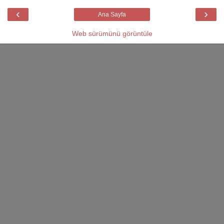
‹
›
Ana Sayfa
Web sürümünü görüntüle