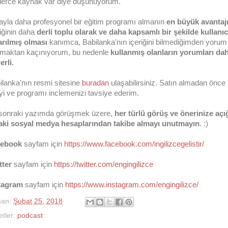
lerce kaynak var diye düşünüyorum.
ayla daha profesyonel bir eğitim programı almanın
en büyük avantaj
iğinin daha
derli toplu olarak ve daha kapsamlı bir şekilde kullanıc
arılmış olması
kanımca, Babilanka'nın içeriğini bilmediğimden yorum
maktan kaçınıyorum, bu nedenle
kullanmış olanların yorumları da
erli.
ilanka'nın resmi sitesine
buradan
ulaşabilirsiniz. Satın almadan önce
eyi ve programı inclemenizi tavsiye ederim.
 sonraki yazımda görüşmek üzere,
her türlü görüş ve önerinize açı
taki sosyal medya hesaplarından takibe almayı unutmayın
. :)
cebook
sayfam için
https://www.facebook.com/ingilizcegelistir/
tter
sayfam için
https://twitter.com/engingilizce
tagram
sayfam için
https://www.instagram.com/engingilizce/
man:
Şubat 25, 2018
etler:
podcast