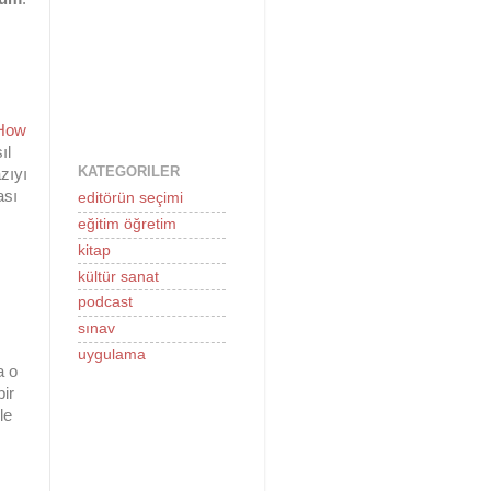
 How
ıl
KATEGORILER
azıyı
ası
editörün seçimi
eğitim öğretim
kitap
kültür sanat
podcast
sınav
uygulama
a o
ir
le