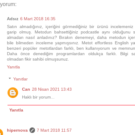
 yorum:
Adsız
6 Mart 2018 16:35
Satın almadığınız, içeriğini görmediğiniz bir ürünü incelemeniz
garip olmuş. Metodun bahsettiğiniz podcastle aynı olduğunu s
almadan nasıl anladınız? Bırakın denemeyi, daha metodun içeri
bile bilmeden inceleme yapmışsınız. Metot effortless English y
benzeri popüler metotlardan farklı, ben kullanıyorum ve memnu
Daha önce denediğim programlardan oldukça farklı. Bilgi sa
olmadan fikir sahibi olmuşsunuz.
Yanıtla
Yanıtlar
Can
28 Nisan 2021 13:43
Haklı bir yorum...
Yanıtla
hipernova
7 Mart 2018 11:57