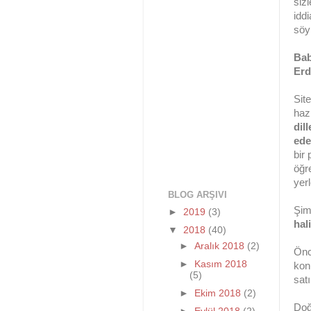
siz
iddi
söy
Bab
Er
Sit
hazı
dil
ede
bir
öğr
yerl
BLOG ARŞIVI
Şimd
►
2019
(3)
hal
▼
2018
(40)
►
Aralık 2018
(2)
Önc
►
Kasım 2018
kon
(5)
sat
►
Ekim 2018
(2)
Doğ