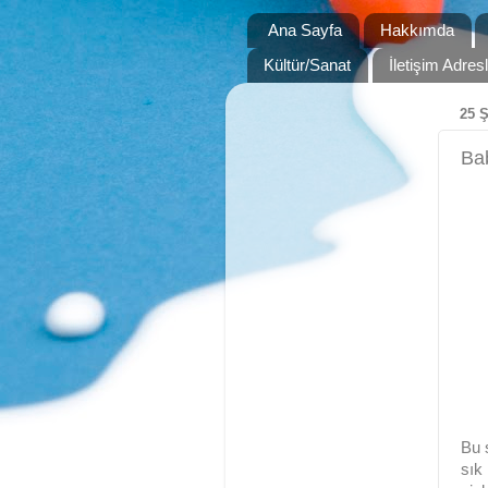
Ana Sayfa
Hakkımda
Kültür/Sanat
İletişim Adre
25 
Ba
Bu 
sık