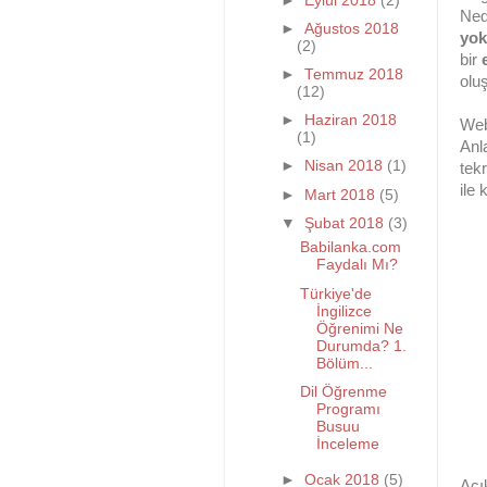
►
Eylül 2018
(2)
Ned
►
Ağustos 2018
yok
(2)
bir
►
Temmuz 2018
olu
(12)
►
Haziran 2018
Web
(1)
Anl
►
Nisan 2018
(1)
tek
ile 
►
Mart 2018
(5)
▼
Şubat 2018
(3)
Babilanka.com
Faydalı Mı?
Türkiye'de
İngilizce
Öğrenimi Ne
Durumda? 1.
Bölüm...
Dil Öğrenme
Programı
Busuu
İnceleme
►
Ocak 2018
(5)
Açı