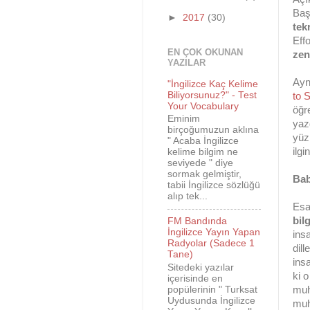
Ba
►
2017
(30)
tek
Eff
EN ÇOK OKUNAN
zen
YAZILAR
Ayn
"İngilizce Kaç Kelime
Biliyorsunuz?" - Test
to 
Your Vocabulary
öğr
Eminim
yaz
birçoğumuzun aklına
yüz
" Acaba İngilizce
ilgi
kelime bilgim ne
seviyede " diye
sormak gelmiştir,
Bab
tabii İngilizce sözlüğü
alıp tek...
Esas
bil
FM Bandında
İngilizce Yayın Yapan
ins
Radyolar (Sadece 1
dil
Tane)
ins
Sitedeki yazılar
ki o
içerisinde en
popülerinin " Turksat
muh
Uydusunda İngilizce
muh