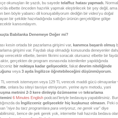
kçe okunuşları ile yazdı, bu sayede
telaffuz hatası yapmadı.
Normal 
eo'da elbette önceden hazırlık yapmak eleştirilecek bir şey değil, ama
ın ben böyle yabancı dil konuşabiliyorum dediğin bir video'yu doğal
ayan bir şekilde hazırladığında sattığın ürünün gerçekliğine gölge
ecektir kanısındayım.
uçta Babilanka Denemeye Değer mi?
ası kesin ortada bir pazarlama girişimi var,
kanımca başarılı olmuş
b
arlama girişimi var. Faydalı olup olmadığı konusunda deneyenler daha
ap verecektir elbette, benim fikrimi soracak olursanız elbette bir fayd
caktır, gerçekten de program esnasında istenilenler yapıldığında
lizceniz
bir noktaya kadar gelişecektir,
fakat
devrim niteliğinde
duğunu
veya
3 ayda İngilizce öğretebileceğini düşünmüyorum
.
 TL vermek istemeyen veya 129 TL verecek maddi gücü olmayanlar
ette
, onlara bu siteyi tavsiye etmiyorum. yerine aynı metodu, yani
uşma metnini 2-3 kere dinleyip özümseme
ve
tekrarlama
temini
6 Minutes English
podcast'leriyle bedavaya yapabilirsiniz. Bu
tığınızda da
İngilizceniz gelişecektir hiç kuşkunuz olmasın
. Peki o
an "
niye bu tarz programlara para veriyoruz, ne gerek var
" diye
abilirsiniz, bence de pek gerek yok, internette hali hazırda bedava ola