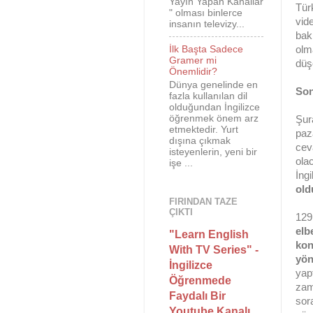
Yayın Yapan Kanallar
Tür
" olması binlerce
vid
insanın televizy...
bak
İlk Başta Sadece
olm
Gramer mi
düş
Önemlidir?
Dünya genelinde en
Son
fazla kullanılan dil
olduğundan İngilizce
öğrenmek önem arz
Şur
etmektedir. Yurt
paz
dışına çıkmak
cev
isteyenlerin, yeni bir
ola
işe ...
İngi
ol
FIRINDAN TAZE
ÇIKTI
129
elb
"Learn English
kon
With TV Series" -
yön
İngilizce
yap
Öğrenmede
zam
Faydalı Bir
sor
Youtube Kanalı