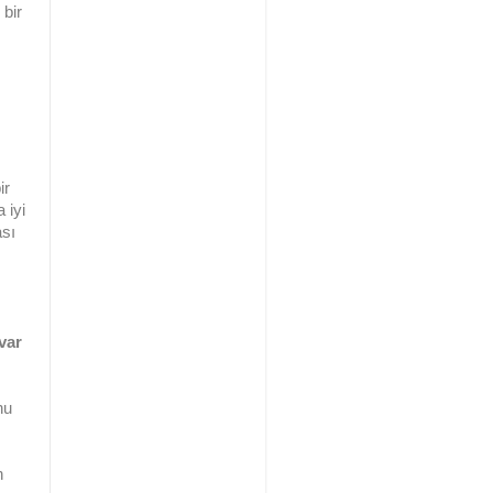
bir
ir
 iyi
ası
var
nu
n