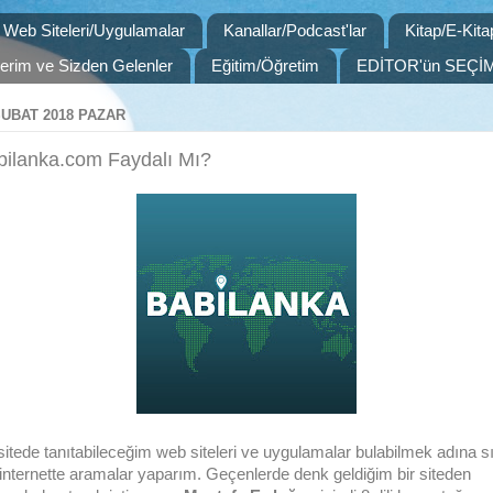
Web Siteleri/Uygulamalar
Kanallar/Podcast'lar
Kitap/E-Kita
slerim ve Sizden Gelenler
Eğitim/Öğretim
EDİTOR'ün SEÇİM
ŞUBAT 2018 PAZAR
bilanka.com Faydalı Mı?
sitede tanıtabileceğim web siteleri ve uygulamalar bulabilmek adına s
 internette aramalar yaparım. Geçenlerde denk geldiğim bir siteden