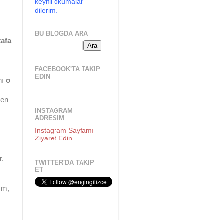
keyifli okumalar
dilerim.
BU BLOGDA ARA
tafa
FACEBOOK'TA TAKIP
EDIN
nı
o
len
i
INSTAGRAM
ADRESIM
Instagram Sayfamı
Ziyaret Edin
r.
TWITTER'DA TAKIP
ET
ım,