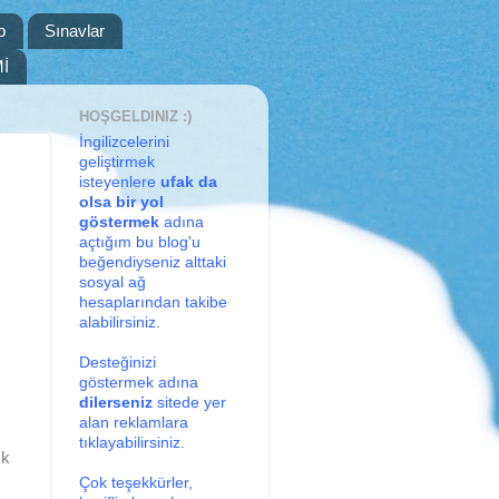
p
Sınavlar
İ
HOŞGELDINIZ :)
İngilizcelerini
geliştirmek
isteyenlere
ufak da
olsa bir yol
göstermek
adına
açtığım bu blog'u
beğendiyseniz alttaki
sosyal ağ
hesaplarından takibe
alabilirsiniz.
Desteğinizi
göstermek adına
dilerseniz
sitede yer
alan reklamlara
tıklayabilirsiniz.
ık
Çok teşekkürler,