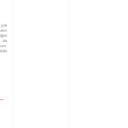
 çok
atın
ğini
a da
num.
hibi