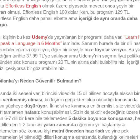
şta
Effortless English
olmak üzere piyasada mevcut onca şeyin bir
rarı
olmuş. Effortless English 100 dolar iken, bu program 129 TL.
ortless English daha pahalı elbette ama
içeriği de aynı oranda daha
gin
.
ı kişinin bu kez
Udemy
'de yayınlanan bir programı daha var,
"Learn
Speak a Language in 6 Months"
isminde. Sanırım burada da bir dili nas
enebileceğimizi öğretiyor, diğer bir deyişle
bize tüyolar veriyo
r. Bu y
dığım tarihte 37,99 TL'ye satılıyor ama Udemy'nin saçma fiyat politik
ünden söz konusu programı 20 TL'nin altına dahi bulabilirsiniz. İçeriği
nizi çekiyorsa bir göz atabilirsiniz.
ilanka'yı Neden Güvenilir Bulmadım?
ında iki sebebi var, birincisi video'da 15 dil bilinen hocayla alakalı
bir
gi verilmemiş olması,
bu kişinin gerçekten olup olmadığı konusunda
anı şüpheye
düşürüyor
. İkincisi ve kanımca en önemlisi, site video'd
leri tamamen
hatasız
konuşabilmesi. Sizin de takdir edeceğiniz üzere b
an 6-7 dili bir kere bile teklemeden
5 dakika boyunca konuşamaz
, he
 dillerden 1-2 tanesini
yakın zamanda
öğrenmeye başlamışsa,
temelen söz konusu kişi
metni önceden hazırladı
ve yine pek
temelen iyi bilmediği dilleri konuşma esnasında kullandığı kelimeleri