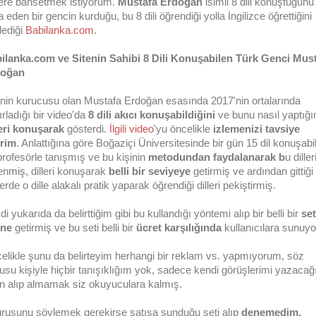
lere bahsetmek istiyorum.
Mustafa Erdoğan
isimli 8 dili konuştuğunu
a eden bir gencin kurduğu, bu 8 dili öğrendiği yolla İngilizce öğrettiğini
lediği
Babilanka.com
.
ilanka.com ve Sitenin Sahibi 8 Dili Konuşabilen Türk Genci Mus
doğan
enin kurucusu olan Mustafa Erdoğan esasında 2017'nin ortalarında
rladığı bir video'da
8 dili akıcı konuşabildiğini
ve bunu nasıl yaptığı
leri konuşarak
gösterdi.
İlgili video
'yu öncelikle
izlemenizi tavsiye
rim
. Anlattığına göre Boğaziçi Üniversitesinde bir gün 15 dil konuşabi
 profesörle tanışmış ve bu kişinin
metodundan faydalanarak b
u diller
enmiş, dilleri konuşarak
belli bir seviyeye
getirmiş ve ardından gittiği
erde o dille alakalı pratik yaparak öğrendiği dilleri pekiştirmiş.
i yukarıda da belirttiğim gibi bu kullandığı yöntemi alıp bir belli bir
set
ine
getirmiş ve bu seti belli bir
ücret karşılığında
kullanıcılara sunuyo
elikle şunu da belirteyim herhangi bir reklam vs. yapmıyorum, söz
usu kişiyle hiçbir tanışıklığım yok, sadece kendi görüşlerimi yazacağ
ın alıp almamak siz okuyuculara kalmış.
rusunu söylemek gerekirse satışa sunduğu seti alıp
denemedim.