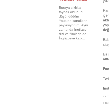
yüz
Buraya sıklıkla
Par
faydalı olduğunu
içer
düşündüğüm
akt
Youtube kanallarını
yap
paylaşıyorum. Aynı
zamanda İngilizce
değ
dizi ve filmlerin de
İngilizceye katk...
Bab
sit
Bir
alt
Fa
Twi
Ins
za
Etik