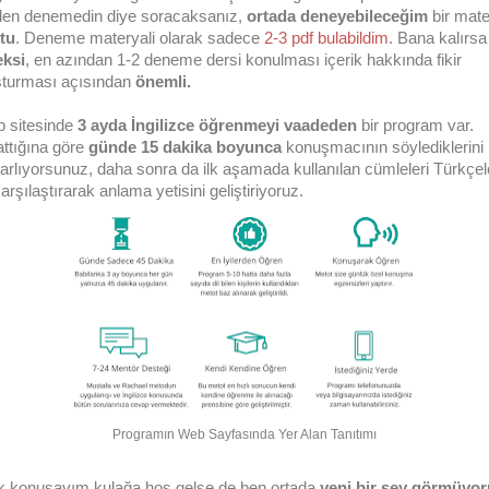
en denemedin diye soracaksanız,
ortada deneyebileceğim
bir mate
tu
. Deneme materyali olarak sadece
2-3 pdf bulabildim
. Bana kalırsa
eksi
, en azından 1-2 deneme dersi konulması içerik hakkında fikir
şturması açısından
önemli.
 sitesinde
3 ayda İngilizce öğrenmeyi vaadeden
bir program var.
attığına göre
günde 15 dakika boyunca
konuşmacının söylediklerini
rarlıyorsunuz, daha sonra da ilk aşamada kullanılan cümleleri Türkçel
karşılaştırarak anlama yetisini geliştiriyoruz.
Programın Web Sayfasında Yer Alan Tanıtımı
k konuşayım kulağa hoş gelse de ben ortada
yeni bir şey görmüyo