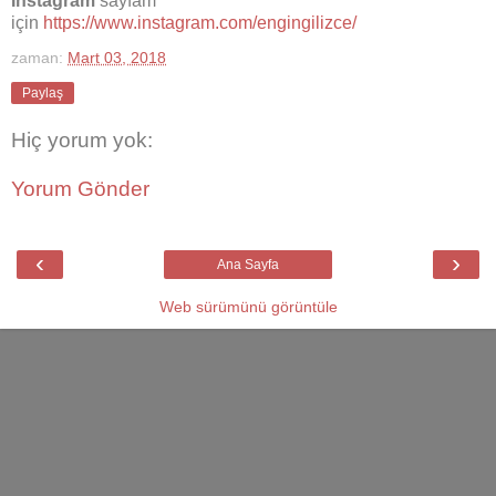
Instagram
sayfam
için
https://www.instagram.com/engingilizce/
zaman:
Mart 03, 2018
Paylaş
Hiç yorum yok:
Yorum Gönder
‹
›
Ana Sayfa
Web sürümünü görüntüle