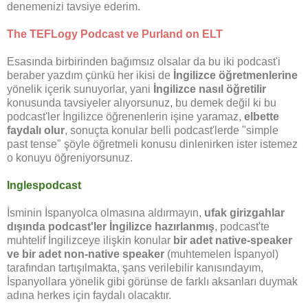
denemenizi tavsiye ederim.
The TEFLogy Podcast ve Purland on ELT
Esasında birbirinden bağımsız olsalar da bu iki podcast'i
beraber yazdım çünkü her ikisi de
İngilizce öğretmenlerine
yönelik içerik sunuyorlar, yani
İngilizce nasıl öğretilir
konusunda tavsiyeler alıyorsunuz, bu demek değil ki bu
podcast'ler İngilizce öğrenenlerin işine yaramaz,
elbette
faydalı olur
, sonuçta konular belli podcast'lerde "simple
past tense" şöyle öğretmeli konusu dinlenirken ister istemez
o konuyu öğreniyorsunuz.
Inglespodcast
İsminin İspanyolca olmasına aldırmayın,
ufak girizgahlar
dışında podcast'ler İngilizce hazırlanmış
, podcast'te
muhtelif İngilizceye ilişkin konular
bir adet native-speaker
ve bir adet non-native speaker
(muhtemelen İspanyol)
tarafından tartışılmakta, şans verilebilir kanısındayım,
İspanyollara yönelik gibi görünse de farklı aksanları duymak
adına herkes için faydalı olacaktır.