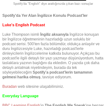
Spotify'da "English" diye arattığınızda çıkan bazı sonuçlar
Spotify'da Yer Alan İngilizce Konulu Podcast'ler
Luke's English Podcast
Luke Thompson isimli
İngiliz aksanıyla
İngilizce konuşan
bir İngilizce öğretmeninin hazırladığı uzun soluklu bir
podcast serisi. 500'ten fazla bölümdür, oldukça anlaşılır ve
duru İngilizcesiyle Luke, hazırladığı podcast'lerle
dinleyicilerin İngilizcelerine katkıda bulunuyor. Açıkçası bu
podcast'le ilgili detaylı bir yazı yazmayı düşünüyordum, hatta
taslaklara yazının başlığını da ekledim. O yazıda çok daha
detaylı anlatmak niyetindeyim, burada da tek
söyleyebileceğim
Spotify'a podcast'lerin tamamının
gelmesi harika olmuş
, tavsiye ediyorum.
Buradan
web sitesine ulaşabilirsiniz.
Everyday Language
BBC Learning English
'in
The English We Speak
'ine benzer