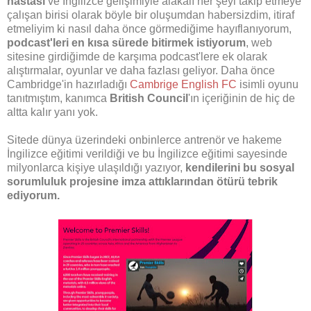
hastası
ve İngilizce gelişimiyle alakalı her şeyi takip etmeye
çalışan birisi olarak böyle bir oluşumdan habersizdim, itiraf
etmeliyim ki nasıl daha önce görmediğime hayıflanıyorum,
podcast'leri en kısa sürede bitirmek istiyorum
, web
sitesine girdiğimde de karşıma podcast'lere ek olarak
alıştırmalar, oyunlar ve daha fazlası geliyor. Daha önce
Cambridge'in hazırladığı
Cambrige English FC
isimli oyunu
tanıtmıştım, kanımca
British Council
'ın içeriğinin de hiç de
altta kalır yanı yok.
Sitede dünya üzerindeki onbinlerce antrenör ve hakeme
İngilizce eğitimi verildiği ve bu İngilizce eğitimi sayesinde
milyonlarca kişiye ulaşıldığı yazıyor,
kendilerini bu sosyal
sorumluluk projesine imza attıklarından ötürü tebrik
ediyorum.