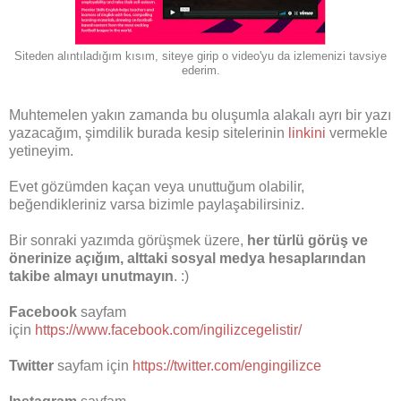
Siteden alıntıladığım kısım, siteye girip o video'yu da izlemenizi tavsiye
ederim.
Muhtemelen yakın zamanda bu oluşumla alakalı ayrı bir yazı
yazacağım, şimdilik burada kesip sitelerinin
linkini
vermekle
yetineyim.
Evet gözümden kaçan veya unuttuğum olabilir,
beğendikleriniz varsa bizimle paylaşabilirsiniz.
Bir sonraki yazımda görüşmek üzere,
her türlü görüş ve
önerinize açığım, alttaki sosyal medya hesaplarından
takibe almayı unutmayın
. :)
Facebook
sayfam
için
https://www.facebook.com/ingilizcegelistir/
Twitter
sayfam için
https://twitter.com/engingilizce