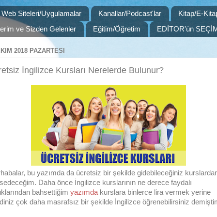
Web Siteleri/Uygulamalar
Kanallar/Podcast'lar
Kitap/E-Kita
slerim ve Sizden Gelenler
Eğitim/Öğretim
EDİTOR'ün SEÇİM
EKIM 2018 PAZARTESI
etsiz İngilizce Kursları Nerelerde Bulunur?
habalar, bu yazımda da ücretsiz bir şekilde gidebileceğiniz kurslarda
sedeceğim. Daha önce İngilizce kurslarının ne derece faydalı
uklarından bahsettiğim
yazımda
kurslara binlerce lira vermek yerine
diniz çok daha masrafsız bir şekilde İngilizce öğrenebilirsiniz demişti