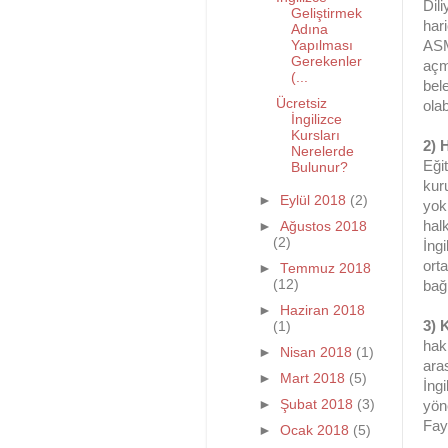
Dil
Geliştirmek
hari
Adına
Yapılması
ASM
Gerekenler
açm
(...
bele
Ücretsiz
olab
İngilizce
Kursları
2) 
Nerelerde
Eği
Bulunur?
kur
►
Eylül 2018
(2)
yok
hal
►
Ağustos 2018
(2)
İngi
ort
►
Temmuz 2018
(12)
bağ
►
Haziran 2018
3) 
(1)
hak
►
Nisan 2018
(1)
ara
►
Mart 2018
(5)
İng
►
Şubat 2018
(3)
yöne
Fay
►
Ocak 2018
(5)