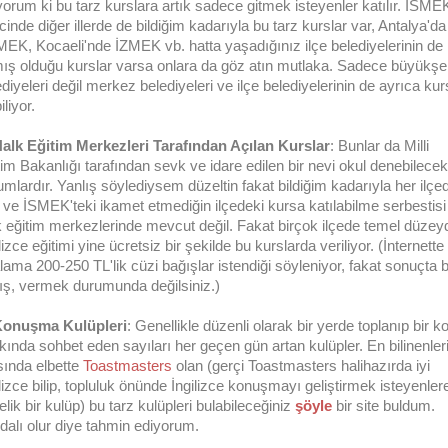
iyorum ki bu tarz kurslara artık sadece gitmek isteyenler katılır. İSME
cinde diğer illerde de bildiğim kadarıyla bu tarz kurslar var, Antalya'da
EK, Kocaeli'nde İZMEK vb. hatta yaşadığınız ilçe belediyelerinin de
ış olduğu kurslar varsa onlara da göz atın mutlaka. Sadece büyükşe
diyeleri değil merkez belediyeleri ve ilçe belediyelerinin de ayrıca kur
iliyor.
Halk Eğitim Merkezleri Tarafından Açılan Kurslar
: Bunlar da Milli
tim Bakanlığı tarafından sevk ve idare edilen bir nevi okul denebilecek
umlardır. Yanlış söylediysem düzeltin fakat bildiğim kadarıyla her ilçe
 ve İSMEK'teki ikamet etmediğin ilçedeki kursa katılabilme serbestisi
k eğitim merkezlerinde mevcut değil. Fakat birçok ilçede temel düzey
lizce eğitimi yine ücretsiz bir şekilde bu kurslarda veriliyor. (İnternette
alama 200-250 TL'lik cüzi bağışlar istendiği söyleniyor, fakat sonuçta 
ış, vermek durumunda değilsiniz.)
Konuşma Kulüpleri
: Genellikle düzenli olarak bir yerde toplanıp bir k
kında sohbet eden sayıları her geçen gün artan kulüpler. En bilinenler
sında elbette
Toastmasters
olan (gerçi Toastmasters halihazırda iyi
ilizce bilip, topluluk önünde İngilizce konuşmayı geliştirmek isteyenler
lik bir kulüp) bu tarz kulüpleri bulabileceğiniz
şöyle
bir site buldum.
dalı olur diye tahmin ediyorum.