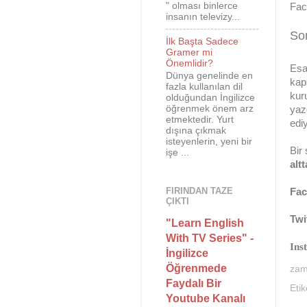
" olması binlerce
Fac
insanın televizy...
So
İlk Başta Sadece
Gramer mi
Önemlidir?
Esa
Dünya genelinde en
kap
fazla kullanılan dil
kur
olduğundan İngilizce
öğrenmek önem arz
yaz
etmektedir. Yurt
edi
dışına çıkmak
isteyenlerin, yeni bir
Bir
işe ...
alt
FIRINDAN TAZE
Fa
ÇIKTI
Twi
"Learn English
With TV Series" -
Ins
İngilizce
Öğrenmede
za
Faydalı Bir
Etik
Youtube Kanalı