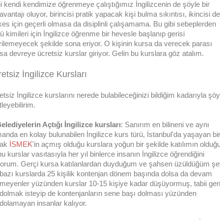
ii kendi kendimize öğrenmeye çalıştığımız İngilizcenin de şöyle bir
vantajı oluyor, birincisi pratik yapacak kişi bulma sıkıntısı, ikincisi de
kes için geçerli olmasa da disiplinli çalışamama. Bu gibi sebeplerden
ü kimileri için İngilizce öğrenme bir hevesle başlanıp gerisi
irilemeyecek şekilde sona eriyor. O kişinin kursa da verecek parası
sa devreye ücretsiz kurslar giriyor. Gelin bu kurslara göz atalım.
etsiz İngilizce Kursları
tsiz İngilizce kurslarını nerede bulabileceğinizi bildiğim kadarıyla şöy
leyebilirim.
Belediyelerin Açtığı İngilizce kursları
: Sanırım en bilineni ve aynı
anda en kolay bulunabilen İngilizce kurs türü, İstanbul'da yaşayan bir
rak
İSMEK
'in açmış olduğu kurslara yoğun bir şekilde katılımın olduğ
u kurslar vasıtasıyla her yıl binlerce insanın İngilizce öğrendiğini
iyorum. Gerçi kursa katılanlardan duyduğum ve şahsen üzüldüğüm ş
 bazı kurslarda 25 kişilik kontenjan dönem başında dolsa da devam
meyenler yüzünden kurslar 10-15 kişiye kadar düşüyormuş, tabii ger
dolmak isteyip de kontenjanların sene başı dolması yüzünden
dolamayan insanlar kalıyor.