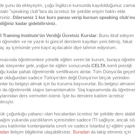
 de şunu da ekleyeyim, çoğu İngilizce kursunda kaydolduğunuz zama
staki "speaking club"lara da ücretsiz bir şekilde erişim hakkı elde
rsiniz.
Dilerseniz 1 kur kurs parası verip kursun speaking club'ın
ediğiniz kadar gidebilirsiniz.
TI Training Institute'ün Verdiği Ücretsiz Kurslar
: Bunu itiraf edeyim
i öğrendim ve ne yazık ki güncel derslerin kayıtları yeni bitmiş, fakat
kaç ay içerisinde yeni kayıt açılacaktır diye tahmin ediyorum.
 esasında öğretmenlere yönelik eğitim veren bir kurum, buraya öğret
ak isteyenler gelir, yoğun bir eğitim sonucunda
CELTA
isimli prestijli
uğu kadar pahalı öğretmenlik sertifikasını alırlar. Tüm Dünya'da geçerli
ge olduğundan sadece Türkiye'den değil Dünya'nın birçok yerinden
anlar bu belgeyi almak için bu kuruma başvururlar. Bu belgeyi almanın
tı da öğretmenlik stajını tamamlamaktır. Staj kapsamında da öğretme
larından ders vermeleri istenir. İşte bu derslere katılım ücretsiz
lmıştır.
ük çoğunluğu yabancı olan hocalardan ücretsiz bir şekilde ders alab
nağını yukarıda yazdıklarım içerisinden sadece ITI sağlıyor, ancak sö
su katılımlar kontenjanlarla sınırlı ve sadece İstanbul içi eğitim yapılı
adan
iletişim bilgilerine ulaşabilirsiniz.
Buradan
da takip etmeniz için