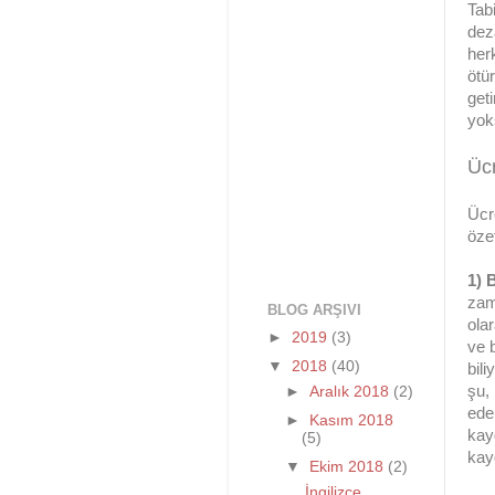
Tab
deza
her
ötür
get
yok
Ücr
Ücre
özet
1) 
zam
BLOG ARŞIVI
ola
►
2019
(3)
ve b
▼
2018
(40)
bil
şu,
►
Aralık 2018
(2)
ede
►
Kasım 2018
kay
(5)
kay
▼
Ekim 2018
(2)
İngilizce