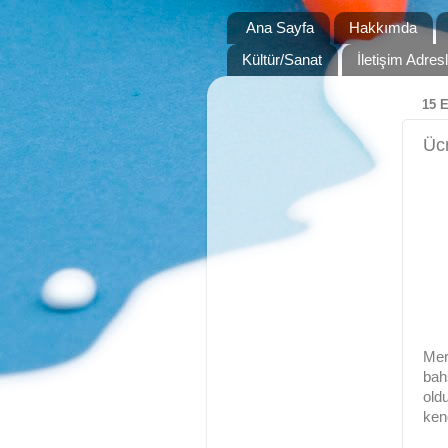
Ana Sayfa
Hakkımda
Kültür/Sanat
İletişim Adre
15 
Ücr
Mer
bah
old
ken