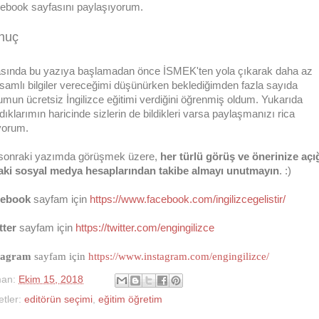
ebook sayfasını paylaşıyorum.
nuç
sında bu yazıya başlamadan önce İSMEK'ten yola çıkarak daha az
samlı bilgiler vereceğimi düşünürken beklediğimden fazla sayıda
umun ücretsiz İngilizce eğitimi verdiğini öğrenmiş oldum. Yukarıda
dıklarımın haricinde sizlerin de bildikleri varsa paylaşmanızı rica
yorum.
 sonraki yazımda görüşmek üzere,
her türlü görüş ve önerinize açı
taki sosyal medya hesaplarından takibe almayı unutmayın
. :)
cebook
sayfam için
https://www.facebook.com/ingilizcegelistir/
tter
sayfam için
https://twitter.com/engingilizce
tagram
sayfam için
https://www.instagram.com/engingilizce/
man:
Ekim 15, 2018
etler:
editörün seçimi
,
eğitim öğretim