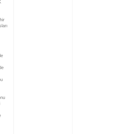
K
hir
sları
de
de
bu
onu
i
e