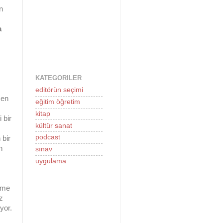
n
a
KATEGORILER
editörün seçimi
men
eğitim öğretim
kitap
 bir
kültür sanat
podcast
 bir
n
sınav
uygulama
ilme
z
yor.