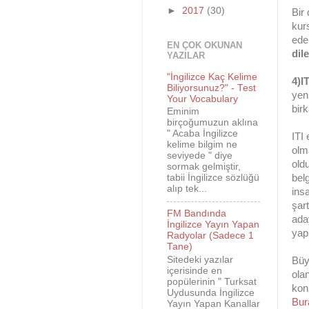
►
2017
(30)
Bir
kur
ede
EN ÇOK OKUNAN
dil
YAZILAR
"İngilizce Kaç Kelime
4)I
Biliyorsunuz?" - Test
yen
Your Vocabulary
bir
Eminim
birçoğumuzun aklına
" Acaba İngilizce
ITI
kelime bilgim ne
olm
seviyede " diye
old
sormak gelmiştir,
bel
tabii İngilizce sözlüğü
alıp tek...
ins
şar
FM Bandında
aday
İngilizce Yayın Yapan
yapı
Radyolar (Sadece 1
Tane)
Sitedeki yazılar
Büy
içerisinde en
ola
popülerinin " Turksat
konu
Uydusunda İngilizce
Bur
Yayın Yapan Kanallar