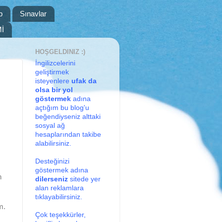
p
Sınavlar
İ
HOŞGELDINIZ :)
İngilizcelerini
geliştirmek
isteyenlere
ufak da
olsa bir yol
göstermek
adına
açtığım bu blog'u
beğendiyseniz alttaki
sosyal ağ
hesaplarından takibe
alabilirsiniz.
Desteğinizi
göstermek adına
n
dilerseniz
sitede yer
alan reklamlara
tıklayabilirsiniz.
m.
Çok teşekkürler,