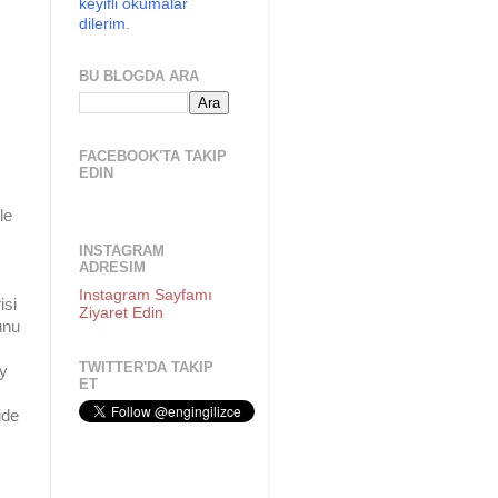
keyifli okumalar
dilerim.
BU BLOGDA ARA
FACEBOOK'TA TAKIP
EDIN
le
INSTAGRAM
ADRESIM
Instagram Sayfamı
isi
Ziyaret Edin
unu
TWITTER'DA TAKIP
ey
ET
ide