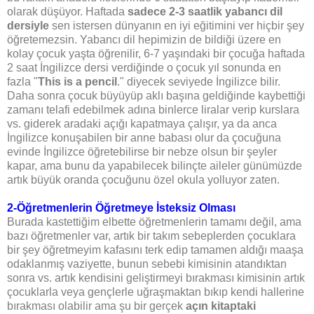
olarak düşüyor. Haftada
sadece 2-3 saatlik yabancı dil
dersiyle
sen istersen dünyanın en iyi eğitimini ver hiçbir şey
öğretemezsin. Yabancı dil hepimizin de bildiği üzere en
kolay çocuk yaşta öğrenilir, 6-7 yaşındaki bir çocuğa haftada
2 saat İngilizce dersi verdiğinde o çocuk yıl sonunda en
fazla "
This is a pencil
." diyecek seviyede İngilizce bilir.
Daha sonra çocuk büyüyüp aklı başına geldiğinde kaybettiği
zamanı telafi edebilmek adına binlerce liralar verip kurslara
vs. giderek aradaki açığı kapatmaya çalışır, ya da anca
İngilizce konuşabilen bir anne babası olur da çocuğuna
evinde İngilizce öğretebilirse bir nebze olsun bir şeyler
kapar, ama bunu da yapabilecek bilinçte aileler günümüzde
artık büyük oranda çocuğunu özel okula yolluyor zaten.
2-Öğretmenlerin Öğretmeye İsteksiz Olması
Burada kastettiğim elbette öğretmenlerin tamamı değil, ama
bazı öğretmenler var, artık bir takım sebeplerden çocuklara
bir şey öğretmeyim kafasını terk edip tamamen aldığı maaşa
odaklanmış vaziyette, bunun sebebi kimisinin atandıktan
sonra vs. artık kendisini geliştirmeyi bırakması kimisinin artık
çocuklarla veya gençlerle uğraşmaktan bıkıp kendi hallerine
bırakması olabilir ama şu bir gerçek
açın kitaptaki