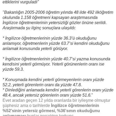
ettiklerini vurguladı"
"
Bakanlığın 2005-2006 öğretim yılında 48 ilde 492 ilköğretim
okulunda 1.158 öğretmeni kapsayan araştırmasında
İngilizce öğretmenlerinin yetersizliği gözler önüne serildi.
Araştırmada şu ilginç sonuçlara ulaşıldı:
* İngilizce öğretmenlerinin yüzde 36.3’ü okuduğunu
anlamıyor, öğretmenlerin yüzde 63.7’si kendini okuduğunu
anlamak konusunda yeterli görüyor.
* İngilizce öğretmenlerinin yüzde 40.7’si yazma konusunda
kendisini yeterli görmüyor. Yeterli görünenlerin oranı ise
yüzde 59.3.
* Konuşmada kendini yeterli görmeyenlerin oranı yüzde
52.2, yeterli görenlerin oranı da yüzde 47.8.
* Dinlediğini anlamada kendini yeterli görenlerin oranı yüzde
48.4, ancak yetersiz görenlerin oranı yüzde 51.6.
"
Evet aradan geçen 12 yılda oranlarda bir iyileşme olmuştur
şüphesiz ama o tarihlerde
İngilizce öğretmenlerinin
%52'sinin yetersiz görmesi, %36'sının okuduğunu
anlamaması
bunlar gerçekten korkunç.