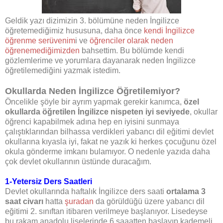
Geldik yazı dizimizin 3. bölümüne neden İngilizce
öğretemediğimiz hususuna, daha önce
kendi İngilizce
öğrenme serüvenim
i ve
öğrenciler olarak neden
öğrenemediğimizden
bahsettim. Bu bölümde kendi
gözlemlerime ve yorumlara dayanarak neden İngilizce
öğretilemediğini yazmak istedim.
Okullarda Neden İngilizce Öğretilemiyor?
Öncelikle şöyle bir ayrım yapmak gerekir kanımca,
özel
okullarda öğretilen İngilizce nispeten iyi seviyede
, okullar
öğrenci kapabilmek adına hep en iyisini sunmaya
çalıştıklarından bilhassa verdikleri yabancı dil eğitimi devlet
okullarına kıyasla iyi, fakat ne yazık ki herkes çocuğunu özel
okula gönderme imkanı bulamıyor. O nedenle yazıda daha
çok devlet okullarının üstünde duracağım.
1-Yetersiz Ders Saatleri
Devlet okullarında haftalık İngilizce ders saati
ortalama 3
saat civarı
hatta
şuradan
da görüldüğü üzere yabancı dil
eğitimi 2. sınıftan itibaren verilmeye başlanıyor. Lisedeyse
bu rakam anadolu liselerinde 6 saaatten başlayıp kademeli