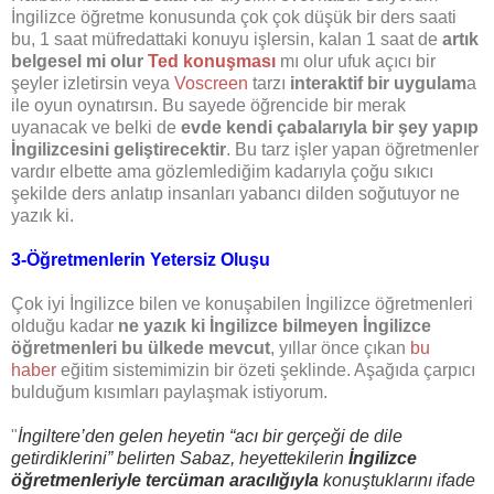
İngilizce öğretme konusunda çok çok düşük bir ders saati
bu, 1 saat müfredattaki konuyu işlersin, kalan 1 saat de
artık
belgesel mi olur
Ted konuşması
mı olur ufuk açıcı bir
şeyler izletirsin veya
Voscreen
tarzı
interaktif bir uygulam
a
ile oyun oynatırsın. Bu sayede öğrencide bir merak
uyanacak ve belki de
evde kendi çabalarıyla bir şey yapıp
İngilizcesini geliştirecektir
. Bu tarz işler yapan öğretmenler
vardır elbette ama gözlemlediğim kadarıyla çoğu sıkıcı
şekilde ders anlatıp insanları yabancı dilden soğutuyor ne
yazık ki.
3-Öğretmenlerin Yetersiz Oluşu
Çok iyi İngilizce bilen ve konuşabilen İngilizce öğretmenleri
olduğu kadar
ne yazık ki İngilizce bilmeyen İngilizce
öğretmenleri bu ülkede mevcut
, yıllar önce çıkan
bu
haber
eğitim sistemimizin bir özeti şeklinde. Aşağıda çarpıcı
bulduğum kısımları paylaşmak istiyorum.
"
İngiltere’den gelen heyetin “acı bir gerçeği de dile
getirdiklerini” belirten Sabaz, heyettekilerin
İngilizce
öğretmenleriyle tercüman aracılığıyla
konuştuklarını ifade