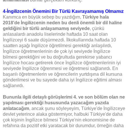
4-İngilizcenin Önemini Bir Türlü Kavrayamamış Olmamız
Kanımca en büyük sebep bu yazdığım,
Türkiye hala
2018'de İngilizcenin neden bu denli önemli bir dil haline
geldiğini bir türlü anlayamamış seviyede
, çünkü
anlasalardı anadolu liselerinde haftada 10 saat olan
İngilizceyi 6 saate düşürmezdi. İlkokullarında haftada 10
saatten aşağı İngilizce öğretilmesi gerektiği anlaşılırdı,
İngilizce öğretmenlerinin de çok iyi seviyede İngilizce
bilmesi gerektiğini ve bu doğrultuda gerekirse yabancı
İngilizce hocası getirerek önce İngilizce öğretmenlerinin iyi
seviyede İngilizce öğrenmesi ve öğretmesi sağlanırdı. En
başarılı öğretmenlerin ve öğrencilerin yurtdışına dil kursuna
gönderilmesi ve bu sayede daha iyi İngilizce eğitimi alması
sağlanırdı.
Bununla ilgili detaylı görüşlerimi 4. ve son bölüm olan ne
yapılması gerektiği hususunda yazacağım yazıda
anlatacağım
, ancak şunu söyleyeyim, Türkiye'de İngilizceye
devlet yeterince alaka göstermiyor, halbuki Türkiye'de daha
çok kişinin İngilizce bilmesi Türkiye'nin ekonomisine de
refahına da pozitif etki yaratacak bir durumdur, örneğin daha